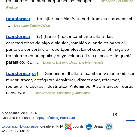
transformer, se métamorphoser, se changer …
Diccionari Personau e
Evolutiu
transformar
— trans|for|mar Mot Agut Verb transitiu i pronominal
…
Diccionari Català-Català
transformar
— (v) (Básico) hacer cambiar o alterar las
características de algo o alguien, también cuando es hasta el
punto de convertirlo en otro Ejemplos: En el cuento, el mago se
transforma en un águila y huye volando. Tras el accidente quedó
paralítico, lo… …
Español Extremo Basic and Intermediate
transformar(se)
— Sinónimos: ■ alterar, cambiar, variar, modificar,
mudar, trocar, desfigurar, desvirtuar, distorsionar, reformar,
restaurar, elaborar, industrializar Antónimos: ■ permanecer, durar,
conservar …
Diccionario de sinónimos y antónimos
© Academic, 2000-2026
18+
Contacte con nosotros:
Apoyo técnico
,
Publicidad
Exportación Diccionarios
, creado en PHP,
Joomla,
Drupal,
WordPress, MODx.