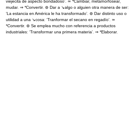
viejecita de aspecto bondadoso’. ≃ *Cambiar, metamorfosear,
mudar. ⇒ *Convertir. ⊚ Dar a ↘algo o alguien otra manera de ser:
‘La estancia en América le ha transformado’. ⊚ Dar distinto uso o
utilidad a una ↘cosa: ‘Tranformar el secano en regadío’. ≃
*Convertir. ⊚ Se emplea mucho con referencia a productos
industriales: ‘Transformar una primera materia’. ⇒ *Elaborar.