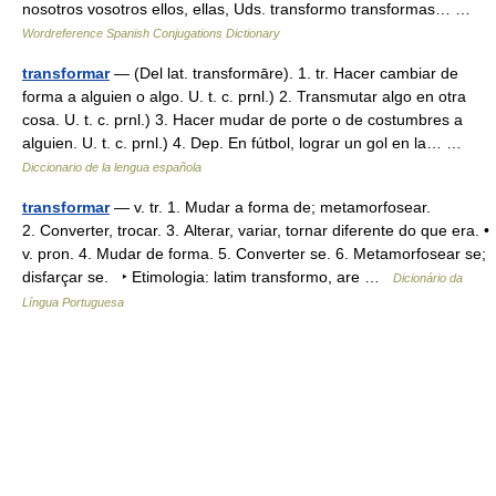
nosotros vosotros ellos, ellas, Uds. transformo transformas… …
Wordreference Spanish Conjugations Dictionary
transformar
— (Del lat. transformāre). 1. tr. Hacer cambiar de
forma a alguien o algo. U. t. c. prnl.) 2. Transmutar algo en otra
cosa. U. t. c. prnl.) 3. Hacer mudar de porte o de costumbres a
alguien. U. t. c. prnl.) 4. Dep. En fútbol, lograr un gol en la… …
Diccionario de la lengua española
transformar
— v. tr. 1. Mudar a forma de; metamorfosear.
2. Converter, trocar. 3. Alterar, variar, tornar diferente do que era. •
v. pron. 4. Mudar de forma. 5. Converter se. 6. Metamorfosear se;
disfarçar se. ‣ Etimologia: latim transformo, are …
Dicionário da
Língua Portuguesa