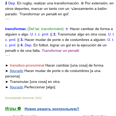
2
Dep.
En rugby, realizar una transformación. ⊚ Por extensión, en
otros deportes, marcar un tanto con un ↘lanzamiento a balón
parado: ‘Transformar un penalti en gol’.
* * *
transformar
.
(Del lat.
transformāre
).
tr.
Hacer cambiar de forma a
alguien o algo.
U. t. c. prnl.
||
2.
Transmutar algo en otra cosa.
U. t.
c. prnl.
||
3.
Hacer mudar de porte o de costumbres a alguien.
U. t.
c. prnl.
||
4.
Dep.
En fútbol, lograr un gol en la ejecución de un
penalti o de una falta.
Transformar un penalti.
* * *
►
transitivo-pronominal
Hacer cambiar [una cosa] de forma.
►
figurado
Hacer mudar de porte o de costumbres [a una
persona].
► Transmutar [una cosa] en otra.
►
figurado
Perfeccionar [algo].
Enciclopedia Universal
.
2012
.
Игры ⚽
Нужно решить контрольную?