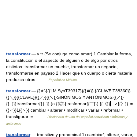
transformar
— v tr (Se conjuga como amar) 1 Cambiar la forma,
la constitución o el aspecto de alguien o de algo por otros
distintos: transformar un mueble, transformar un negocio,
transformarse en payaso 2 Hacer que un cuerpo o cierta materia
produzca otros… …
Español en México
transformar
— {{＃}}{{LM SynT39317}}{{〓}} {{CLAVE T38360}}
{{＼}}{{CLAVE}}{{／}}{{＼}}SINÓNIMOS Y ANTÓNIMOS:{{／}}
{{［}}transformar{{］}} (o {{◎}}trasformar{{￣}}) {{《}}▍ v.{{》}} ＝
{{＜}}1{{＞}} cambiar • alterar • modificar • variar • reformar •
transfigurar ＝… …
Diccionario de uso del español actual con sinónimos y
antónimos
transformar
— transitivo y pronominal 1) cambiar*, alterar, variar,